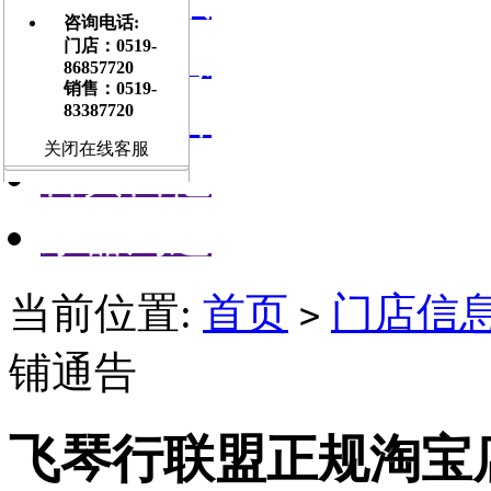
咨询电话:
门店信息
门店：0519-
86857720
销售：0519-
交流平台
83387720
关闭在线客服
古典吉他
乐器周边
当前位置:
首页
门店信
>
铺通告
飞琴行联盟正规淘宝