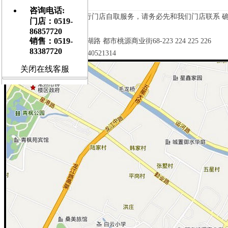
[
大
] [
中
] [
小
]
咨询电话:
您也可以选择 到我们飞琴行门店自取服务，请务必先和我们门店联系 
门店：0519-
86857720
销售：0519-
地址：江苏常州 钟楼区 星湖路 都市桃源商业街68-223 224 225 226
83387720
电话：0519-86857720 15240521314
关闭在线客服