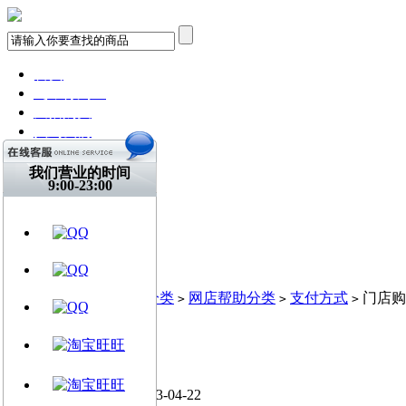
首页
飞琴行淘宝
天猫购买
找到我们
关注微博
视频网站
我们营业的时间
9:00-23:00
文章资讯
门店信息
交流平台
古典吉他
乐器周边
当前位置:
首页
系统分类
网店帮助分类
支付方式
门店购
>
>
>
>
门店购买
飞琴行FLYMUSIC / 2013-04-22