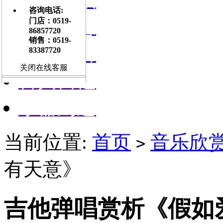
咨询电话:
门店信息
门店：0519-
86857720
销售：0519-
交流平台
83387720
关闭在线客服
古典吉他
乐器周边
当前位置:
首页
音乐欣
>
有天意》
吉他弹唱赏析《假如