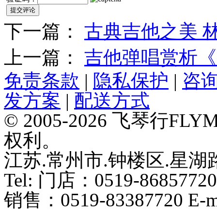
下一篇：
古典吉他之美 
上一篇：
吉他弹唱赏析《
免责条款
|
隐私保护
|
咨
发方案
|
配送方式
© 2005-2026 飞琴行F
权利。
江苏.常州市.钟楼区.星湖路
Tel: 门店：0519-86857720
销售：0519-83387720 E-ma