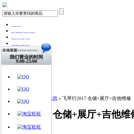
首页
飞琴行淘宝
天猫购买
找到我们
关注微博
视频网站
我们营业的时间
9:00-23:00
文章资讯
门店信息
交流平台
古典吉他
乐器周边
当前位置:
首页
门店信息
飞琴行2017 仓储+展厅+吉他维修
>
>
飞琴行2017 仓储+展厅+吉他维
飞琴行 / 2017-02-14