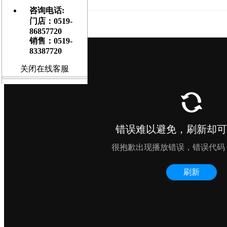
[
大
] [
中
] [
小
]
咨询电话:
门店：0519-
2017年圣诞吉他晚会集锦
86857720
销售：0519-
83387720
关闭在线客服