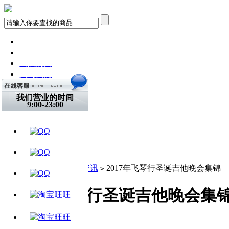
首页
飞琴行淘宝
天猫购买
找到我们
关注微博
视频网站
我们营业的时间
9:00-23:00
文章资讯
门店信息
交流平台
古典吉他
乐器周边
当前位置:
首页
新闻资讯
2017年飞琴行圣诞吉他晚会集锦
>
>
2017年飞琴行圣诞吉他晚会集
徐春 / 2017-12-29