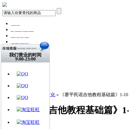
首页
飞琴行淘宝
天猫购买
找到我们
关注微博
视频网站
我们营业的时间
9:00-23:00
文章资讯
门店信息
交流平台
古典吉他
乐器周边
当前位置:
首页
教学文化
《赛平民谣吉他教程基础篇》1-10
>
>
《赛平民谣吉他教程基础篇》1-
赛平 / 2012-12-26