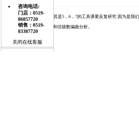
[
大
] [
中
] [
小
]
咨询电话:
门店：0519-
1 -10级 为基础吉他篇章 尤其是5，6，7的工具课要反复研究 因为
86857720
销售：0519-
11-20级 为进阶经典歌曲的和弦级数编曲分析。
83387720
关闭在线客服
敬请关注我们的微博：