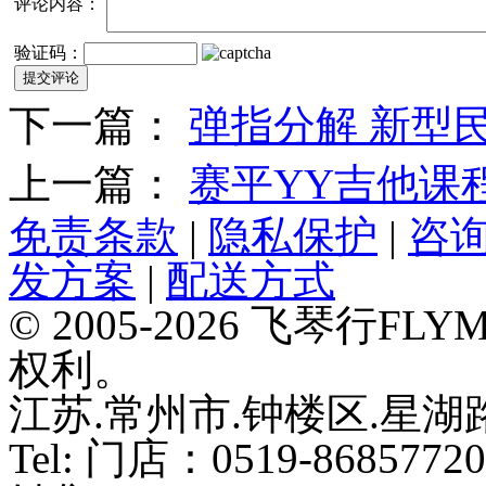
评论内容：
验证码：
下一篇：
弹指分解 新型
上一篇：
赛平YY吉他课
免责条款
|
隐私保护
|
咨
发方案
|
配送方式
© 2005-2026 飞琴行F
权利。
江苏.常州市.钟楼区.星湖路
Tel: 门店：0519-86857720