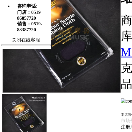
咨询电话:
门店：0519-
商
86857720
销售：0519-
83387720
库
关闭在线客服
M
品
本店售
市场
注册