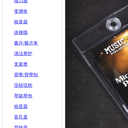
指力器
变调夹
校音器
连接线
拨片/拨片夹
清洁养护
支架类
背带/背带扣
弦钮弦枕
琴箱琴包
拾音器
音孔盖
节拍器