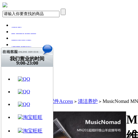
首页
飞琴行淘宝
天猫购买
找到我们
关注微博
视频网站
我们营业的时间
9:00-23:00
文章资讯
门店信息
交流平台
古典吉他
乐器周边
当前位置:
首页
乐器配件Access
清洁养护
MusicNomad
>
>
>
M
维