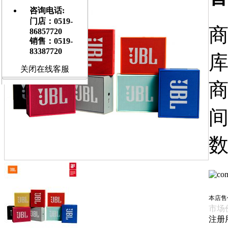
咨询电话:
门店：0519-
商
86857720
销售：0519-
83387720
库
关闭在线客服
商
间
数
本店售
市场
注册