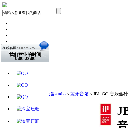
首页
飞琴行淘宝
天猫购买
找到我们
关注微博
视频网站
我们营业的时间
9:00-23:00
文章资讯
门店信息
交流平台
古典吉他
乐器周边
当前位置:
首页
音频设备studio
蓝牙音箱
JBL GO 音乐金
>
>
>
J