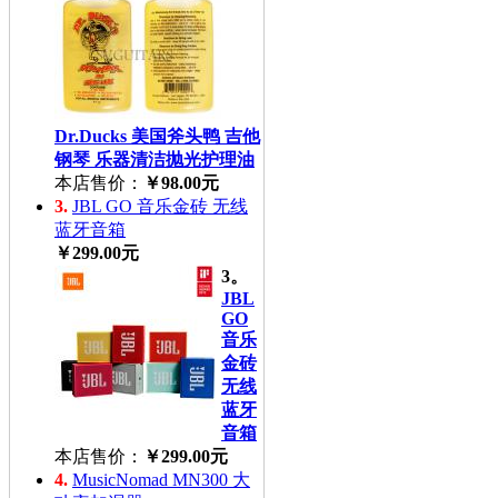
Dr.Ducks 美国斧头鸭 吉他
钢琴 乐器清洁抛光护理油
本店售价：
￥98.00元
3.
JBL GO 音乐金砖 无线
蓝牙音箱
￥299.00元
3。
JBL
GO
音乐
金砖
无线
蓝牙
音箱
本店售价：
￥299.00元
4.
MusicNomad MN300 大