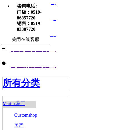
咨询电话:
门店信息
门店：0519-
86857720
销售：0519-
交流平台
83387720
关闭在线客服
古典吉他
乐器周边
所有分类
Martin 马丁
Customshop
美产