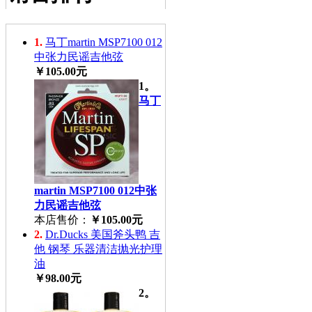
1.
马丁martin MSP7100 012
中张力民谣吉他弦
￥105.00元
1。
马丁
martin MSP7100 012中张
力民谣吉他弦
本店售价：
￥105.00元
2.
Dr.Ducks 美国斧头鸭 吉
他 钢琴 乐器清洁抛光护理
油
￥98.00元
2。