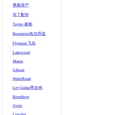
墨西哥产
马丁配件
Taylor 泰勒
Bourgeois布尔乔亚
Flymusic飞乐
Lakewood
Maton
Gibson
WaterRoad
Lee Guitar李吉他
Breedlove
Ayers
Lowden