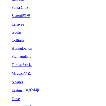
Santa Cruz
Seagull海鸥
Larrivee
Godin
Collings
Huss&Dalton
Sigmaguitars
Farida法丽达
Mayson曼森
Alvarez
Eastman伊斯特曼
Dove