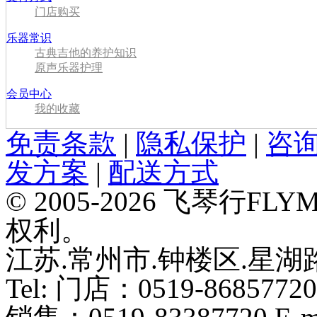
门店购买
乐器常识
古典吉他的养护知识
原声乐器护理
会员中心
我的收藏
免责条款
|
隐私保护
|
咨
发方案
|
配送方式
© 2005-2026 飞琴行F
权利。
江苏.常州市.钟楼区.星湖路
Tel: 门店：0519-86857720